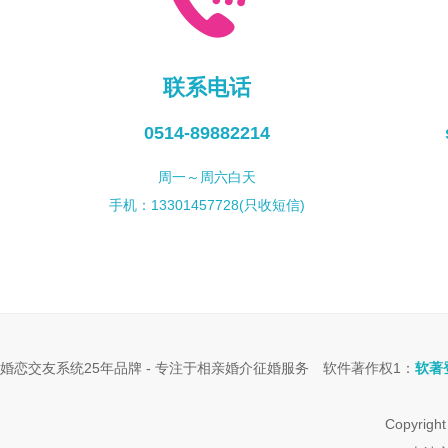
联系电话
0514-89882214
周一～周六白天
手机：13301457728(只收短信)
婚恋交友系统
25年品牌 - 专注于
相亲婚介征婚服务
软件著作权1：
软著登
Copyr