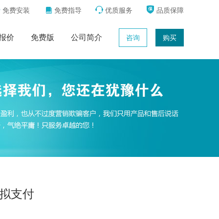



免费安装
免费指导
优质服务
品质保障

报价
免费版
公司简介
咨询
购买
虚拟支付