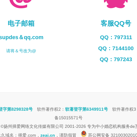
电子邮箱
客服QQ号
supdes＆qq.com
QQ：797311
QQ：7144100
请将＆号改为@
QQ：797243
字第8298328号
软件著作权2：
软著登字第6349911号
软件著作权3
备15015571号
ight ©扬州择爱网络文化传媒有限公司 2001-2026 专为中小婚恋机构服务d
久域名：择爱.com，
zeai.cn
，谨防假冒
苏公网安备 3210030201