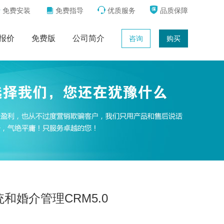



免费安装
免费指导
优质服务
品质保障

报价
免费版
公司简介
咨询
购买
和婚介管理CRM5.0