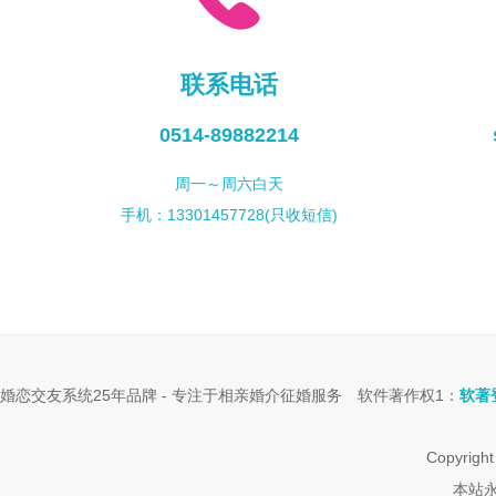
联系电话
0514-89882214
周一～周六白天
手机：13301457728(只收短信)
婚恋交友系统
25年品牌 - 专注于
相亲婚介征婚服务
软件著作权1：
软著登
Copyr
本站永