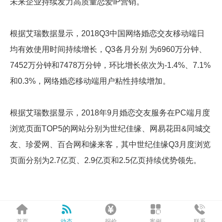
未来企业持续发力高质量恋爱IP营销。
根据艾瑞数据显示，2018Q3中国网络婚恋交友移动端日
均有效使用时间持续增长，Q3各月分别 为6960万分钟、
7452万分钟和7478万分钟，环比增长依次为-1.4%、7.1%
和0.3%，网络婚恋移动端用户粘性持续增加。
根据艾瑞数据显示，2018年9月婚恋交友服务在PC端月度
浏览页面TOP5的网站分别为世纪佳缘、网易花田&同城交
友、珍爱网、百合网和缘来客，其中世纪佳缘Q3月度浏览
页面分别为2.7亿页、2.9亿页和2.5亿页持续优势领先。





首页
动态
报价
案例
联系