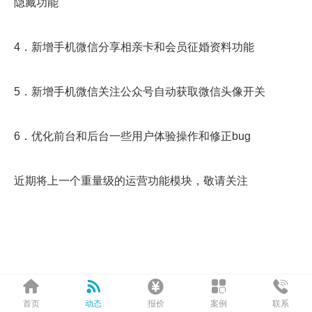
隐藏功能
4．新增手机微信分享相亲卡和会员征婚资料功能
5．新增手机微信关注公众号自动获取微信头像开关
6．优化前台和后台一些用户体验操作和修正bug
近期将上一个重量级的运营功能模块，敬请关注






首页
动态
报价
案例
联系